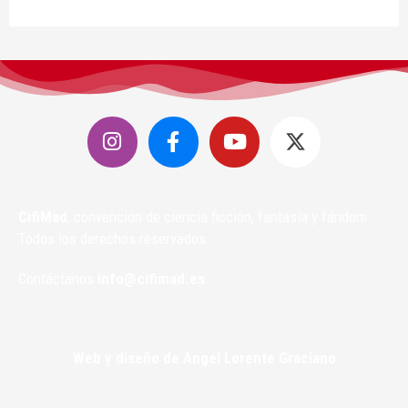
CifiMad
, convención de ciencia ficción, fantasía y fándom.
Todos los derechos reservados.
Contáctanos
info@cifimad.es
Web y diseño de Angel Lorente Graciano