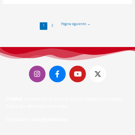
Página siguiente
→
1
2
CifiMad
, convención de ciencia ficción, fantasía y fándom.
Todos los derechos reservados.
Contáctanos
info@cifimad.es