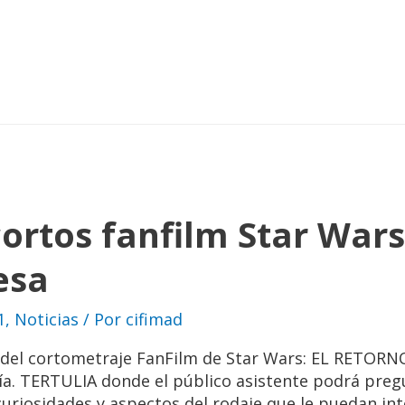
rtos fanfilm Star Wars,
esa
1
,
Noticias
/ Por
cifimad
el cortometraje FanFilm de Star Wars: EL RETORN
ía. TERTULIA donde el público asistente podrá pregu
 curiosidades y aspectos del rodaje que le puedan in