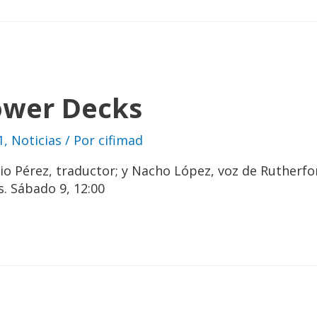
ower Decks
1
,
Noticias
/ Por
cifimad
o Pérez, traductor; y Nacho López, voz de Rutherfo
s. Sábado 9, 12:00