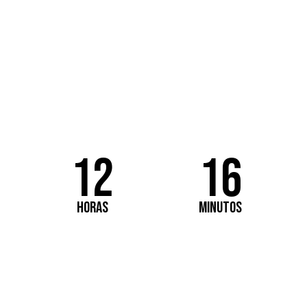
ficción y fantasí
 y 28 de febrero de 2027, Fuenlabrada (
12
16
HORAS
MINUTOS