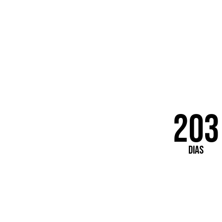
26, 27
203
DIAS