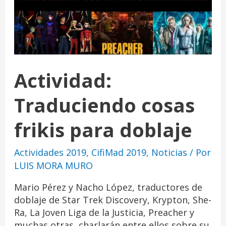
Actividad:
Traduciendo cosas
frikis para doblaje
Actividades 2019
,
CifiMad 2019
,
Noticias
/ Por
LUIS MORA MURO
Mario Pérez y Nacho López, traductores de
doblaje de Star Trek Discovery, Krypton, She-
Ra, La Joven Liga de la Justicia, Preacher y
muchas otras, charlarán entre ellos sobre su