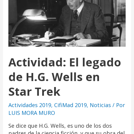
Actividad: El legado
de H.G. Wells en
Star Trek
Actividades 2019
,
CifiMad 2019
,
Noticias
/ Por
LUIS MORA MURO
Se dice que H.G. Wells, es uno de los dos
padres de la ciencia ficción, y que su obra del