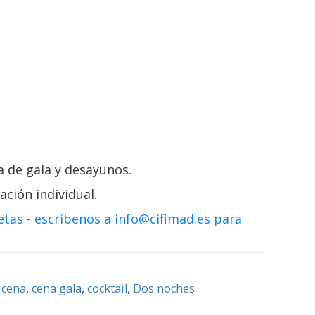
n Individual de
 Sábado + Cena
Viernes) + Cena de
ado)
na de gala y desayunos.
ción individual.
tas - escríbenos a info@cifimad.es para
,
cena
,
cena gala
,
cocktail
,
Dos noches