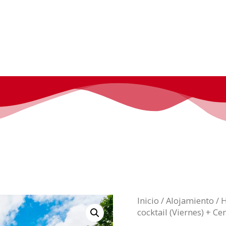
Inicio
Programa
Invitados
Cosplay
Inicio
/
Alojamiento
/ H
cocktail (Viernes) + Ce