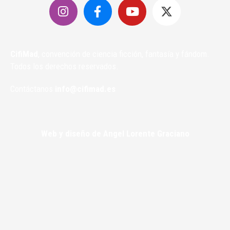
CifiMad
, convención de ciencia ficción, fantasía y fándom.
Todos los derechos reservados.
Contáctanos
info@cifimad.es
Web y diseño de Angel Lorente Graciano