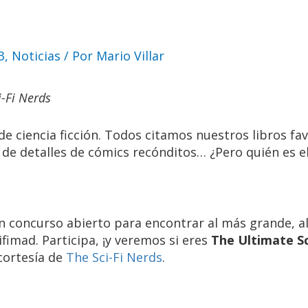
ltimate Sci-Fi Nerd
3
,
Noticias
/ Por
Mario Villar
i-Fi Nerds
de ciencia ficción. Todos citamos nuestros libros fa
 de detalles de cómics recónditos… ¿Pero quién es e
un concurso abierto para encontrar al más grande, 
Cifimad. Participa, ¡y veremos si eres
The Ultimate Sc
cortesía de
The Sci-Fi Nerds
.