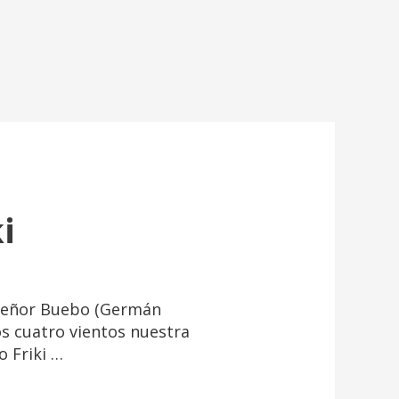
i
 Señor Buebo (Germán
los cuatro vientos nuestra
o Friki …