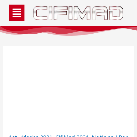
Where no one has gone
before – charla sobre
astronomía y
exoplanetas