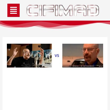
Doblaje Vs Subtítulos:
La polémica está