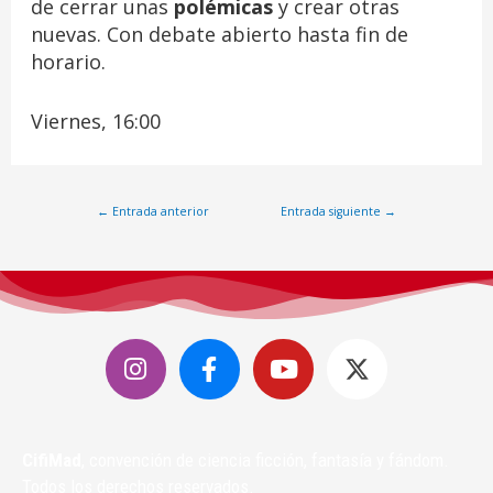
de cerrar unas
polémicas
y crear otras
nuevas. Con debate abierto hasta fin de
horario.
Viernes, 16:00
←
Entrada anterior
Entrada siguiente
→
CifiMad
, convención de ciencia ficción, fantasía y fándom.
Todos los derechos reservados.