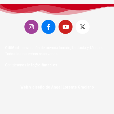
CifiMad
, convención de ciencia ficción, fantasía y fándom.
Todos los derechos reservados.
Contáctanos
info@cifimad.es
Web y diseño de Angel Lorente Graciano