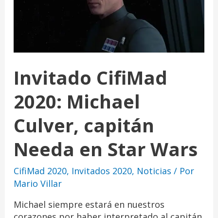
Invitado CifiMad
2020: Michael
Culver, capitán
Needa en Star Wars
CifiMad 2020
,
Invitados 2020
,
Noticias
/ Por
Mario Villar
Michael siempre estará en nuestros
corazones por haber interpretado al capitán