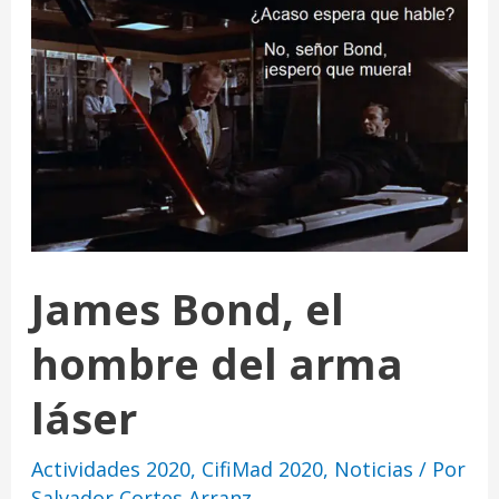
James Bond, el
hombre del arma
láser
Actividades 2020
,
CifiMad 2020
,
Noticias
/ Por
Salvador Cortes Arranz