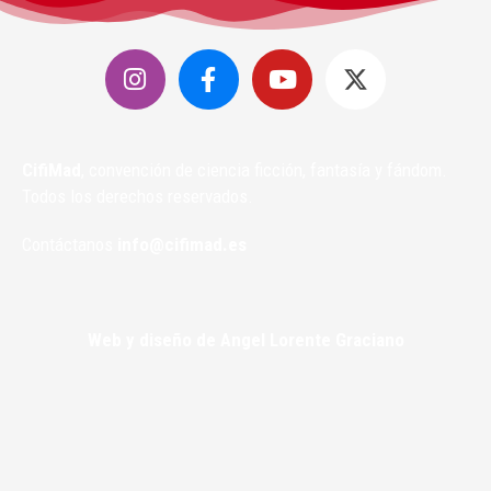
CifiMad
, convención de ciencia ficción, fantasía y fándom.
Todos los derechos reservados.
Contáctanos
info@cifimad.es
Web y diseño de Angel Lorente Graciano