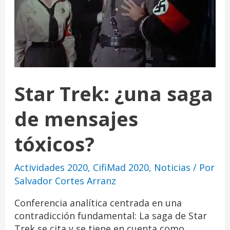
Star Trek: ¿una saga
de mensajes
tóxicos?
Actividades 2020
,
CifiMad 2020
,
Noticias
/ Por
Salvador Cortes Arranz
Conferencia analítica centrada en una
contradicción fundamental: La saga de Star
Trek se cita y se tiene en cuenta como