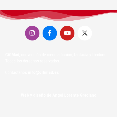
CifiMad
, convención de ciencia ficción, fantasía y fándom.
Todos los derechos reservados.
Contáctanos
info@cifimad.es
Web y diseño de Angel Lorente Graciano