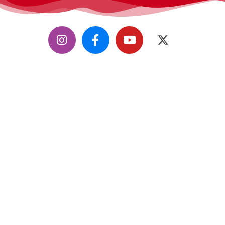
CifiMad
, convención de ciencia ficción, fantasía y fándom.
Todos los derechos reservados.
Contáctanos
info@cifimad.es
Web y diseño de Angel Lorente Graciano