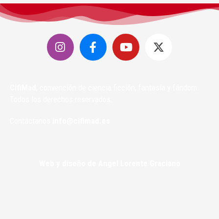
CifiMad
, convención de ciencia ficción, fantasía y fándom.
Todos los derechos reservados.
Contáctanos
info@cifimad.es
Web y diseño de Angel Lorente Graciano