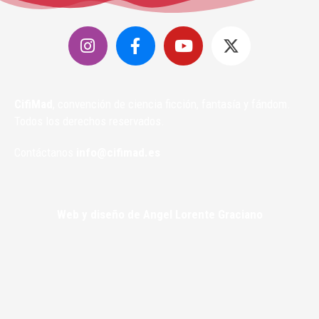
CifiMad
, convención de ciencia ficción, fantasía y fándom.
Todos los derechos reservados.
Contáctanos
info@cifimad.es
Web y diseño de Angel Lorente Graciano