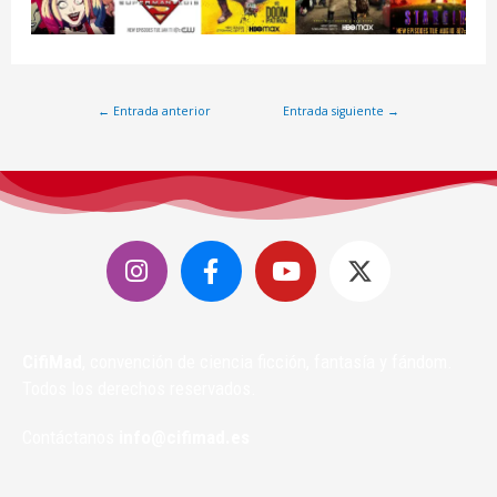
←
Entrada anterior
Entrada siguiente
→
CifiMad
, convención de ciencia ficción, fantasía y fándom.
Todos los derechos reservados.
Contáctanos
info@cifimad.es