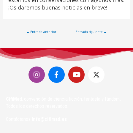
estamos en conversaciones con algunos más.
¡Os daremos buenas noticias en breve!
←
Entrada anterior
Entrada siguiente
→
CifiMad
, convención de ciencia ficción, fantasía y fándom.
Todos los derechos reservados.
Contáctanos
info@cifimad.es