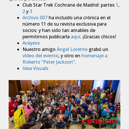
Club Star Trek Cochrane de Madrid: partes
1
,
2
y
3
Archivo 007
ha incluido una crónica en el
número 11 de su revista exclusiva para
socios; y han sido tan amables de
permitirnos publicarla
aquí
. ¡Gracias chicos!
Aceyesx
Nuestro amigo
Ángel Lorente
grabó un
vídeo del evento
, y otro en
homenaje a
Roberto “Peter Jackson”
.
Idea Visuals