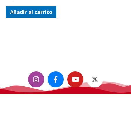
Añadir al carrito
CifiMad
, convención de ciencia ficción, fantasía y fándom.
Todos los derechos reservados.
Contáctanos
info@cifimad.es