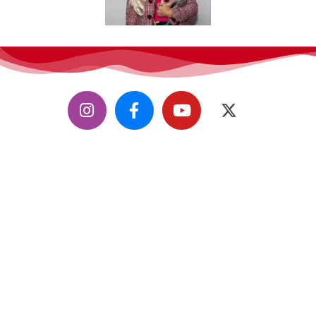
CifiMad
, convención de ciencia ficción, fantasía y fándom.
Todos los derechos reservados.
Contáctanos
info@cifimad.es
Web y diseño de Angel Lorente Graciano