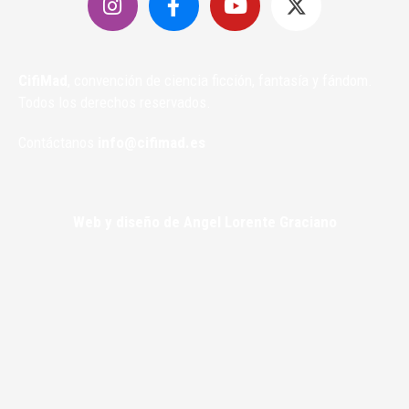
CifiMad
, convención de ciencia ficción, fantasía y fándom.
Todos los derechos reservados.
Contáctanos
info@cifimad.es
Web y diseño de Angel Lorente Graciano