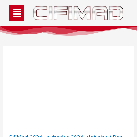
Invitado Cifimad 2024:
Arturo Balseiro,
premio Goya en
maquillaje de FX