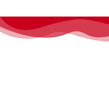
CifiMad
, convención de ciencia ficción, fantasía y fándom. Todos 