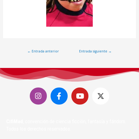
←
Entrada anterior
Entrada siguiente
→
CifiMad
, convención de ciencia ficción, fantasía y fándom.
Todos los derechos reservados.