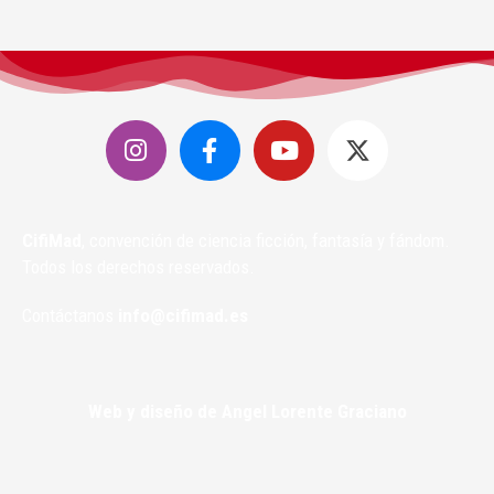
CifiMad
, convención de ciencia ficción, fantasía y fándom.
Todos los derechos reservados.
Contáctanos
info@cifimad.es
Web y diseño de Angel Lorente Graciano