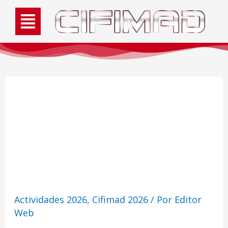
De Susan Foreman a
Belinda Chandra -
(Frikis de la Galaxia)
Actividades 2026
,
Cifimad 2026
/ Por
Editor
Web