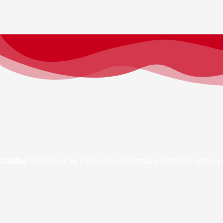
CifiMad
, convención de ciencia ficción, fantasía y fándom. Todos 