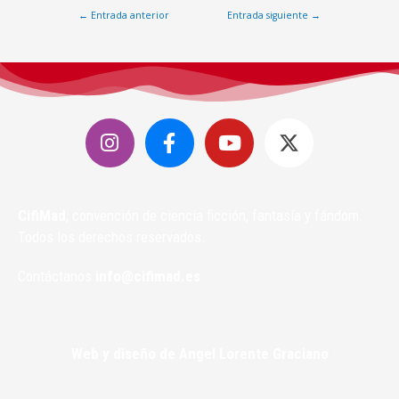
←
Entrada anterior
Entrada siguiente
→
CifiMad
, convención de ciencia ficción, fantasía y fándom.
Todos los derechos reservados.
Contáctanos
info@cifimad.es
Web y diseño de Angel Lorente Graciano